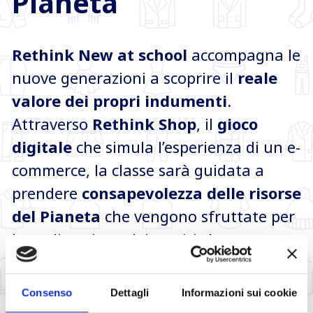
Pianeta
Rethink New at school
accompagna le
nuove generazioni a scoprire il
reale
valore dei propri indumenti
.
Attraverso
Rethink Shop
, il
gioco
digitale
che simula l’esperienza di un e-
commerce, la classe sarà guidata a
prendere
consapevolezza delle risorse
del Pianeta
che vengono sfruttate per
la realizzazione dei vestiti che
indossiamo.
Consenso
Dettagli
Informazioni sui cookie
ACCEDI E VIVI L’ESPERIENZA CON LA CLASSE